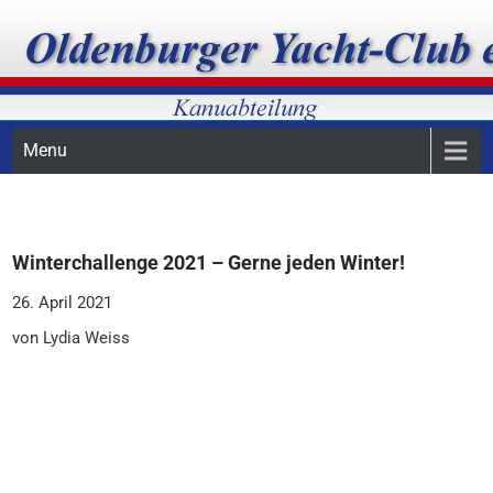
Skip
Oldenburger Yacht-Club, Kanuabteilung, Kanupolo
OYC-Kanuabteilung
to
content
Menu
Winterchallenge 2021 – Gerne jeden Winter!
26. April 2021
von Lydia Weiss