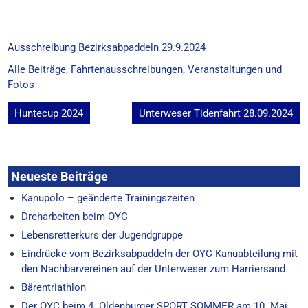
Ausschreibung Bezirksabpaddeln 29.9.2024
Alle Beiträge
,
Fahrtenausschreibungen
,
Veranstaltungen und
Fotos
Beitragsnavigation
Huntecup 2024
Unterweser Tidenfahrt 28.09.2024
Neueste Beiträge
Kanupolo – geänderte Trainingszeiten
Dreharbeiten beim OYC
Lebensretterkurs der Jugendgruppe
Eindrücke vom Bezirksabpaddeln der OYC Kanuabteilung mit
den Nachbarvereinen auf der Unterweser zum Harriersand
Bärentriathlon
Der OYC beim 4. Oldenburger SPORT SOMMER am 10. Mai