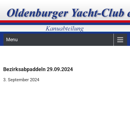
Skip
Oldenburger Yacht-Club, Kanuabteilung, Kanupolo
OYC-Kanuabteilung
to
content
Menu
Bezirksabpaddeln 29.09.2024
3. September 2024