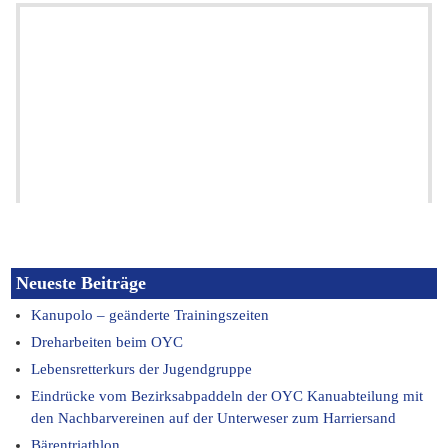
Neueste Beiträge
Kanupolo – geänderte Trainingszeiten
Dreharbeiten beim OYC
Lebensretterkurs der Jugendgruppe
Eindrücke vom Bezirksabpaddeln der OYC Kanuabteilung mit
den Nachbarvereinen auf der Unterweser zum Harriersand
Bärentriathlon