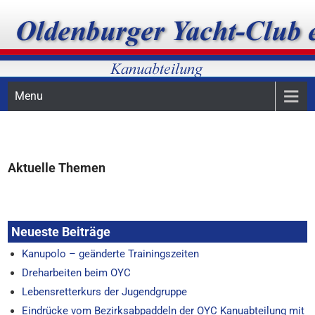
Skip
Oldenburger Yacht-Club, Kanuabteilung, Kanupolo
OYC-Kanuabteilung
to
content
Menu
Aktuelle Themen
Neueste Beiträge
Kanupolo – geänderte Trainingszeiten
Dreharbeiten beim OYC
Lebensretterkurs der Jugendgruppe
Eindrücke vom Bezirksabpaddeln der OYC Kanuabteilung mit